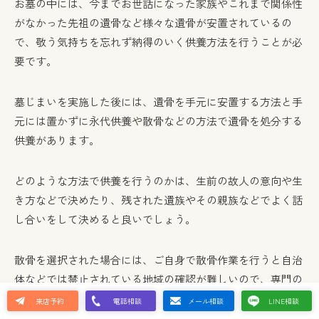
お墓の中には、今までお世話になった家族やこれまで関係性
がなかった先祖の遺骨など様々な遺骨が安置されているの
で、敬う気持ちを忘れず納得のいく供養方法を行うことが必
要です。
墓じまいを実施した後には、遺骨を手元に安置する方法と手
元には置かずに永代供養や散骨などの方法で遺骨を処分する
供養があります。
どのような方法で供養を行うのかは、生前の故人の意向や生
き方などで決めたり、残された遺族やその親族などでよく話
し合いをして決めると良いでしょう。
散骨を選択された場合には、ご自身で散骨作業を行うと自治
体などでは禁止されている地域の確認が難しいので、専門の
業者に相談すると安心です。
来店予約
電話相談
メール相談
LINE相談