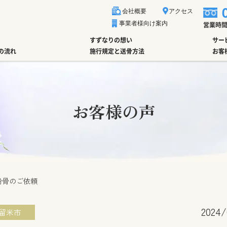
会社概要
アクセス
事業者様向け案内
営業時間 1
すずなりの想い
サー
の流れ
施行規定と送骨方法
お客
お客様の声
粉骨のご依頼
2024/
留米市