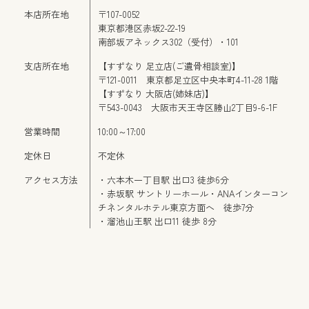
本店所在地
〒107-0052
東京都港区赤坂2-22-19
南部坂アネックス302（受付）・101
支店所在地
【すずなり 足立店(ご遺骨相談室)】
〒121-0011 東京都足立区中央本町4-11-28 1階
【すずなり 大阪店(姉妹店)】
〒543-0043 大阪市天王寺区勝山2丁目9-6-1F
営業時間
10:00～17:00
定休日
不定休
アクセス方法
・六本木一丁目駅 出口3 徒歩6分
・赤坂駅 サントリーホール・ANAインターコン
チネンタルホテル東京方面へ 徒歩7分
・溜池山王駅 出口11 徒歩 8分